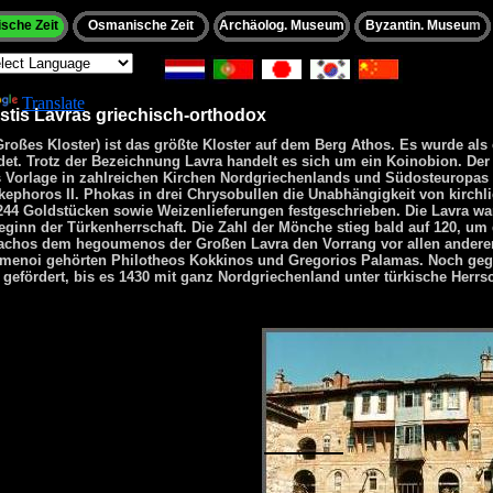
sche Zeit
Osmanische Zeit
Archäolog. Museum
Byzantin. Museu
m
wered by
Translate
istis Lavras griechisch-orthodox
Großes Kloster) ist das größte Kloster auf dem Berg
Athos
. Es wurde als 
et. Trotz der Bezeichnung
Lavra
handelt es sich um ein
Koinobion
. Der
 Vorlage in zahlreichen Kirchen Nordgriechenlands und Südosteuropas 
kephoros II. Phokas
in drei
Chrysobullen
die Unabhängigkeit von kirchli
244 Goldstücken sowie Weizenlieferungen festgeschrieben. Die Lavra w
ginn der Türkenherrschaft. Die Zahl der Mönche stieg bald auf 120, um d
achos
dem
hegoumenos
der Großen Lavra den Vorrang vor allen ander
umenoi gehörten
Philotheos Kokkinos
und
Gregorios Palamas
. Noch ge
gefördert, bis es 1430 mit ganz Nordgriechenland unter türkische Herrs