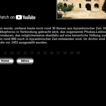
nen wurde, umfasst heute noch rund 30
Ikonen
aus byzantinischer Zeit. D
Nikephoros in Verbindung gebracht wird, das sogenannte Phokas-
Lektio
niaturen, das möglicherweise ebenfalls auf eine kaiserliche Stiftung zu
en rund 800 noch in byzantinischer Zeit entstanden sind. Im Archiv sin
die vor 1453 ausgestellt wurden.
9
10
11
12
13
14
15
16
17
18
19
20