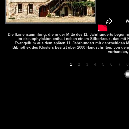
Die Ikonensammlung, die in der Mitte des 11. Jahrhunderts begon
im skeuophylakion enthält neben einem Silberkreuz, das mit 
Evangelium
aus dem späten 11. Jahrhundert mit ganzseitigen Mi
Bibliothek
des Klosters besitzt über 2000
Handschriften
, von den
vorhanden, 
1
2
3
4
5
6
7
8