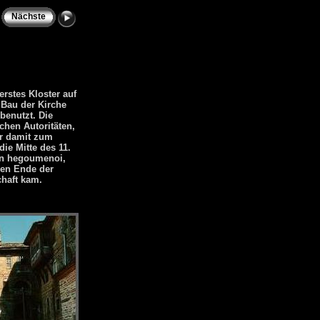
Nächste
erstes Kloster auf
 Bau der Kirche
benutzt. Die
chen Autoritäten,
ar damit zum
ie Mitte des 11.
en hegoumenoi,
gen Ende der
chaft kam.