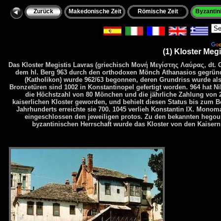
Zurück
Makedonische Zeit
Römische Zeit
Byzantini
Po
(1) Kloster Meg
Das Kloster Megistis Lavras (
griechisch
Μονή Μεγίστης Λαύρας,
dt. 
dem hl. Berg 963 durch den orthodoxen Mönch
Athanasios
gegründ
(
Katholikon
) wurde 962/63 begonnen, deren Grundriss wurde als
Bronzetüren sind 1002 in Konstantinopel gefertigt worden. 964 hat
Ni
die Höchstzahl von 80 Mönchen und die jährliche Zahlung von 
kaiserlichen Kloster geworden, und behielt diesen Status bis zum Be
Jahrhunderts erreichte sie 700. 1045 verlieh
Konstantin IX. Monom
eingeschlossen den jeweiligen protos. Zu den bekannten hego
byzantinischen Herrschaft wurde das Kloster von den Kaisern 