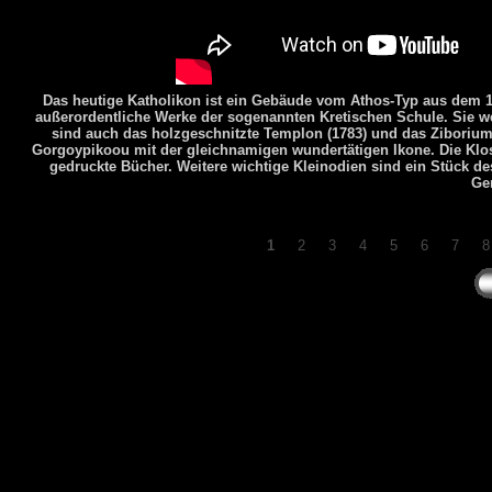
Das heutige Katholikon ist ein Gebäude vom Athos-Typ aus dem
außerordentliche Werke der sogenannten Kretischen Schule. Sie 
sind auch das holzgeschnitzte Templon (1783) und das Ziborium
Gorgoypikoou mit der gleichnamigen wundertätigen Ikone. Die Klos
gedruckte Bücher. Weitere wichtige Kleinodien sind ein Stück des
Ger
1
2
3
4
5
6
7
8